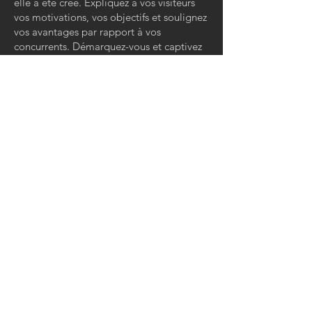
elle a été crée. Expliquez à vos visiteurs
vos motivations, vos objectifs et soulignez
vos avantages par rapport à vos
concurrents. Démarquez-vous et captivez
l'attention de vos visiteurs.
CONTACT
© ALAIN THEBAULT –
ECOLOGICAL HOSTING 🌿