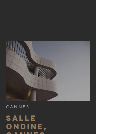
ALAIN
THEBAULT
CANNES
SALLE
ONDINE,