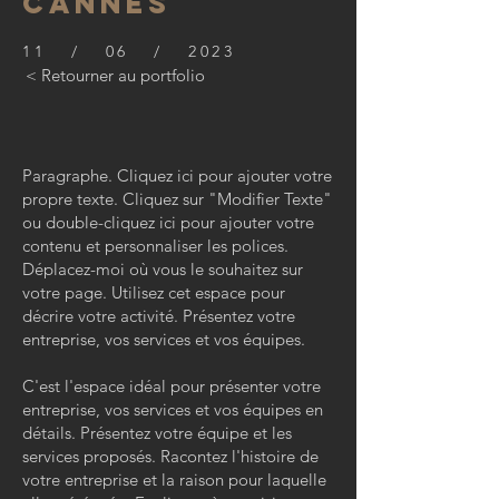
CANNES
11 / 06 / 2023
< Retourner au portfolio
Paragraphe. Cliquez ici pour ajouter votre
propre texte. Cliquez sur "Modifier Texte"
ou double-cliquez ici pour ajouter votre
contenu et personnaliser les polices.
Déplacez-moi où vous le souhaitez sur
votre page. Utilisez cet espace pour
décrire votre activité. Présentez votre
entreprise, vos services et vos équipes.
C'est l'espace idéal pour présenter votre
entreprise, vos services et vos équipes en
détails. Présentez votre équipe et les
services proposés. Racontez l'histoire de
votre entreprise et la raison pour laquelle