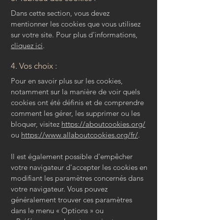
Dans cette section, vous devez
mentionner les cookies que vous utilisez
sur votre site. Pour plus d'informations,
cliquez ici
.
4. Vos choix :
Pour en savoir plus sur les cookies,
notamment sur la manière de voir quels
cookies ont été définis et de comprendre
comment les gérer, les supprimer ou les
bloquer, visitez
https://aboutcookies.org/
ou
https://www.allaboutcookies.org/fr/
.
Il est également possible d'empêcher
votre navigateur d'accepter les cookies en
modifiant les paramètres concernés dans
votre navigateur. Vous pouvez
généralement trouver ces paramètres
dans le menu
«
Options
»
ou