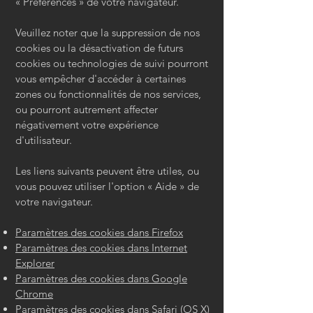
«
Préférences
»
de votre navigateur.
Veuillez noter que la suppression de nos
cookies ou la désactivation de futurs
cookies ou technologies de suivi pourront
vous empêcher d'accéder à certaines
zones ou fonctionnalités de nos services,
ou pourront autrement affecter
négativement votre expérience
d'utilisateur.
Les liens suivants peuvent être utiles, ou
vous pouvez utiliser l'option
«
Aide
»
de
votre navigateur.
Paramètres des cookies dans Firefox
Paramètres des cookies dans Internet
Explorer
Paramètres des cookies dans Google
Chrome
Paramètres des cookies dans Safari (OS X)