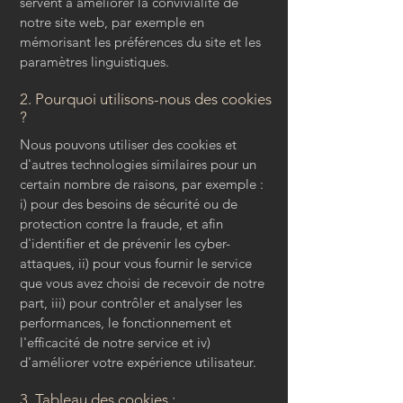
servent à améliorer la convivialité de
notre site web, par exemple en
mémorisant les préférences du site et les
paramètres linguistiques.
2. Pourquoi utilisons-nous des cookies
?
Nous pouvons utiliser des cookies et
d'autres technologies similaires pour un
certain nombre de raisons, par exemple :
i) pour des besoins de sécurité ou de
protection contre la fraude, et afin
d'identifier et de prévenir les cyber-
attaques, ii) pour vous fournir le service
que vous avez choisi de recevoir de notre
part, iii) pour contrôler et analyser les
performances, le fonctionnement et
l'efficacité de notre service et iv)
d'améliorer votre expérience utilisateur.
3. Tableau des cookies :