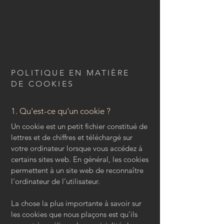
ALAIN
THEBAULT
POLITIQUE EN MATIÈRE
DE COOKIES
1. Qu'est-ce qu'un cookie ?
Un cookie est un petit fichier constitué de
lettres et de chiffres et téléchargé sur
votre ordinateur lorsque vous accédez à
certains sites web. En général, les cookies
permettent à un site web de reconnaître
l'ordinateur de l’utilisateur.
La chose la plus importante à savoir sur
les cookies que nous plaçons est qu'ils